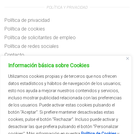
POLÍTICA Y PRIVACIDAD
Política de privacidad
Política de cookies
Política de solicitantes de empleo
Política de redes sociales
Contacto
Preguntas frecuentes
Información básica sobre Cookies
Aviso legal
Utilizamos cookies propias y de terceros que nos ofrecen
datos estadísticos y hábitos de navegación de los usuarios;
Subvenciones
esto nos ayuda a mejorar nuestros contenidos y servicios,
incluso mostrar publicidad relacionada con las preferencias
de los usuarios. Puede activar estas cookies pulsando el
botón “Aceptar”. Si prefiere mantener desactivadas estas
cookies, pulse el botón “Rechazar”. Incluso puede activar y
desactivar las que prefiera pulsando el botón “Personalizar
cookies”. Más información en nuestra
Política de Cookies
y