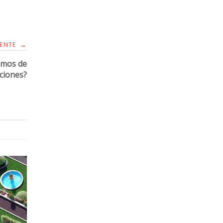
IENTE
→
amos de
ciones?