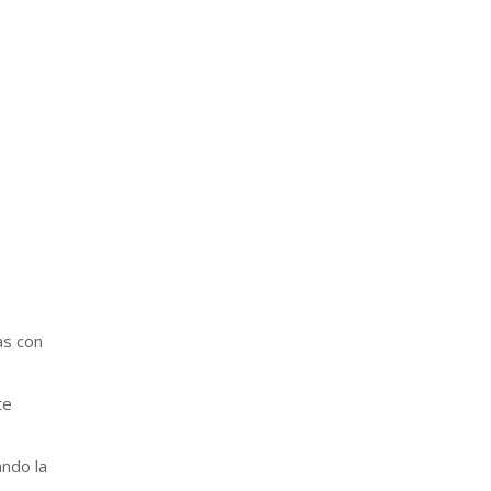
as con
te
ando la