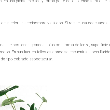
s. Es una planta exótica y forma parte de la extensa familia de l
de interior en semisombra y cálidos. Si recibe una adecuada a
allos que sostienen grandes hojas con forma de lanza, superficie
dos. En sus fuertes tallos es donde se encuentra la peculiarid
 de tipo cebrado espectacular.