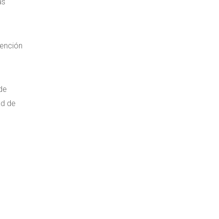
as
tención
 de
ad de