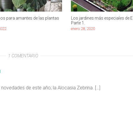
os para amantes de las plantas
Los jardines más especiales de 
Parte 1.
2022
enero 28, 2020
1 COMENTARIO
d
 novedades de este año; la Alocasia Zebrina. […]