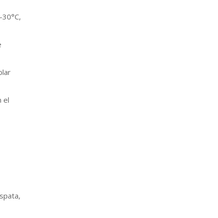
5-30°C,
e
plar
 el
spata,