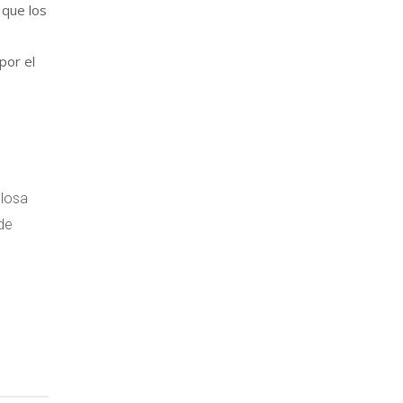
 que los
por el
llosa
de