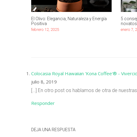
El Olivo: Elegancia, Naturaleza y Energía
5 consej
Positiva
novatos
febrero 12, 2025
enero 7, 
Colocasia Royal Hawaiian 'Kona Coffee'® - Viverci
julio 8, 2019
[…] En otro post os hablamos de otra de nuestras
Responder
DEJA UNA RESPUESTA