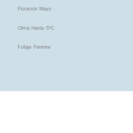
Floración: Mayo.
Clima: Hasta -5ºC
Follaje: Perenne