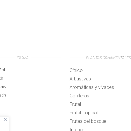
IDIOMA
PLANTAS ORNAMENTALES
ñol
Cítrico
sh
Arbustivas
çais
Aromáticas y vivaces
sch
Coníferas
Frutal
Frutal tropical
Frutas del bosque
Interior