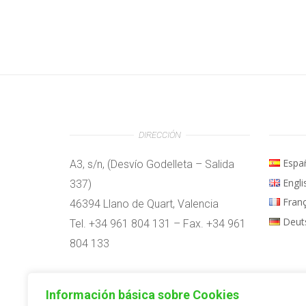
DIRECCIÓN
Espa
A3, s/n, (Desvío Godelleta – Salida
Engli
337)
Fran
46394 Llano de Quart, Valencia
Deut
Tel. +34 961 804 131 – Fax. +34 961
804 133
Horario:
Información básica sobre Cookies
09:00h – 14:00h