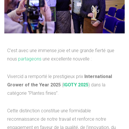
C’est avec une immense joie et une grande fierté que
nous
partageons
une excellente nouvelle :
Vivercid a remporté le prestigieux prix
International
Grower of the Year 2025
(
IGOTY 2025
) dans la
catégorie “Plantes finies”.
Cette distinction constitue une formidable
reconnaissance de notre travail et renforce notre
engagement en faveur de la qualité, de l’innovation, du