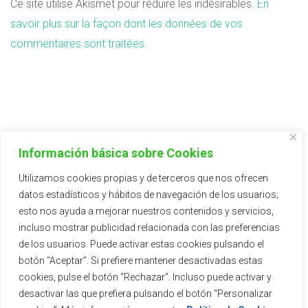
Ce site utilise Akismet pour réduire les indésirables.
En
savoir plus sur la façon dont les données de vos
commentaires sont traitées
.
FAMILIAS DE PLANTAS
Información básica sobre Cookies
Aromátricas/Aromatic
Utilizamos cookies propias y de terceros que nos ofrecen
datos estadísticos y hábitos de navegación de los usuarios;
Cítricos/Citrus
esto nos ayuda a mejorar nuestros contenidos y servicios,
incluso mostrar publicidad relacionada con las preferencias
de los usuarios. Puede activar estas cookies pulsando el
botón “Aceptar”. Si prefiere mantener desactivadas estas
cookies, pulse el botón “Rechazar”. Incluso puede activar y
desactivar las que prefiera pulsando el botón “Personalizar