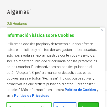
Algemesí
2,5 Hectares
Información básica sobre Cookies
Pépinière de plante jeune pour fournir les autres centres
Utilizamos cookies propias y de terceros que nos ofrecen
et où nous produisons les Hortensias de 5L que nous
datos estadísticos y hábitos de navegación de los usuarios;
vendons tout au long du printemps.
esto nos ayuda a mejorar nuestros contenidos y servicios,
incluso mostrar publicidad relacionada con las preferencias
de los usuarios. Puede activar estas cookies pulsando el
botón “Aceptar”. Si prefiere mantener desactivadas estas
cookies, pulse el botón “Rechazar”. Incluso puede activar y
desactivar las que prefiera pulsando el botón “Personalizar
cookies”. Más información en nuestra
Política de Cookies
y
en la
Política de Privacidad
2026 © Vivercid.
Theme by
SiteOrigin