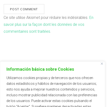
Ce site utilise Akismet pour réduire les indésirables.
En
savoir plus sur la façon dont les données de vos
commentaires sont traitées
.
FAMILIAS DE PLANTAS
Información básica sobre Cookies
Aromátricas/Aromatic
Utilizamos cookies propias y de terceros que nos ofrecen
datos estadísticos y hábitos de navegación de los usuarios;
Cítricos/Citrus
esto nos ayuda a mejorar nuestros contenidos y servicios,
incluso mostrar publicidad relacionada con las preferencias
de los usuarios. Puede activar estas cookies pulsando el
botón “Aceptar”. Si prefiere mantener desactivadas estas