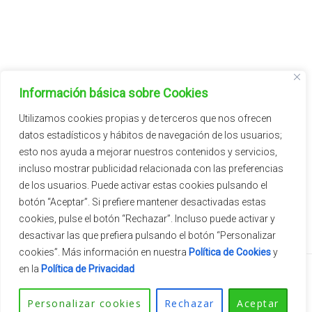
FAMILIAS DE PLANTAS
Información básica sobre Cookies
Aromátricas/Aromatic
Utilizamos cookies propias y de terceros que nos ofrecen
datos estadísticos y hábitos de navegación de los usuarios;
Cítricos/Citrus
esto nos ayuda a mejorar nuestros contenidos y servicios,
incluso mostrar publicidad relacionada con las preferencias
de los usuarios. Puede activar estas cookies pulsando el
botón “Aceptar”. Si prefiere mantener desactivadas estas
cookies, pulse el botón “Rechazar”. Incluso puede activar y
desactivar las que prefiera pulsando el botón “Personalizar
cookies”. Más información en nuestra
Política de Cookies
y
en la
Política de Privacidad
2026 © Vivercid.
Theme by
SiteOrigin
Personalizar cookies
Rechazar
Aceptar