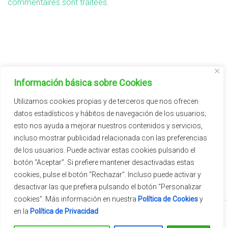
commentaires sont traitées
.
FAMILIAS DE PLANTAS
Información básica sobre Cookies
Aromátricas/Aromatic
Utilizamos cookies propias y de terceros que nos ofrecen
datos estadísticos y hábitos de navegación de los usuarios;
Cítricos/Citrus
esto nos ayuda a mejorar nuestros contenidos y servicios,
incluso mostrar publicidad relacionada con las preferencias
de los usuarios. Puede activar estas cookies pulsando el
botón “Aceptar”. Si prefiere mantener desactivadas estas
cookies, pulse el botón “Rechazar”. Incluso puede activar y
desactivar las que prefiera pulsando el botón “Personalizar
cookies”. Más información en nuestra
Política de Cookies
y
en la
Política de Privacidad