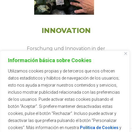
INNOVATION
Forschung und Innovation in der
Pflanzentechnologie, Arbeitsorganisation
Información básica sobre Cookies
in Baumschulen und Versand, waren in
Utilizamos cookies propias y de terceros que nos ofrecen
den letzten Jahren von grundlegender
datos estadísticos y hábitos de navegación de los usuarios;
Bedeutung.
esto nos ayuda a mejorar nuestros contenidos y servicios,
incluso mostrar publicidad relacionada con las preferencias
de los usuarios. Puede activar estas cookies pulsando el
botón “Aceptar”. Si prefiere mantener desactivadas estas
cookies, pulse el botón “Rechazar”. Incluso puede activar y
desactivar las que prefiera pulsando el botón “Personalizar
cookies”. Más información en nuestra
Política de Cookies
y